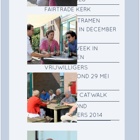
FAIRTRADE KERK
DE VOORZETRAMEN
GEPLAATST IN DECEMBER
2015
DE STILLE WEEK IN
SCHILDERIJEN
VRIJWILLIGERS
VERWENAVOND 29 MEI
2015
KERK OP DE CATWALK
BEDANKAVOND
VRIJWILLIGERS 2014