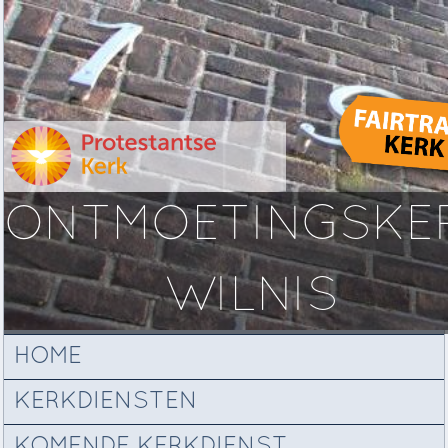
ONTMOETINGSKE
WILNIS
HOME
KERKDIENSTEN
KOMENDE KERKDIENST