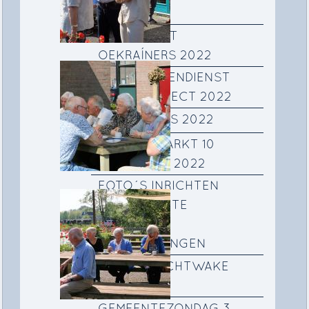
2023
KERSTFEEST
OEKRAÍNERS 2022
KINDERNEVENDIENST
KERSTPROJECT 2022
PATMOS REIS 2022
NAJAARSMARKT 10
SEPTEMBER 2022
FOTO´S INRICHTEN
WOONRUIMTE
OEKRAÌNSE
VLUCHTELINGEN
FOTO'S NACHTWAKE
OEKRAÏNE