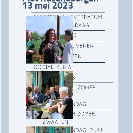
13 mei 2023
UITERSTE INLEVERDATUM
KOPY KERKVANDAAG
GEMEENTEGIDS
FILM DE RONDE VENEN
IKO ACTIVITEITEN
SOCIAL MEDIA
FOTOALBUMS
12 JULI 2026 ZOMER
ZWAAI EN
BEDANKZONDAG
FOTOALBUM ZOMER,
ZWAAI EN
BEDANKZONDAG 12 JULI