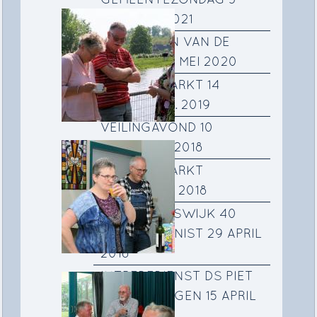
GEMEENTEZONDAG 3
OKTOBER 2021
SCHILDEREN VAN DE
SCHAKEL 12 MEI 2020
NAJAARSMARKT 14
SEPTEMBER. 2019
VEILINGAVOND 10
NOVEMBER 2018
NAJAARSMARKT
SEPTEMBER 2018
PETER KRUISWIJK 40
JAAR ORGANIST 29 APRIL
2018
INTREDEDIENST DS PIET
RAVENSBERGEN 15 APRIL
2018