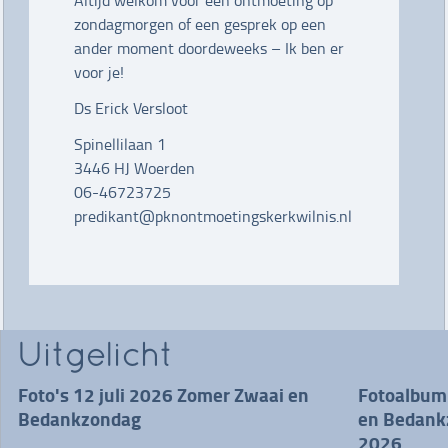
Altijd welkom voor een ontmoeting op
zondagmorgen of een gesprek op een
ander moment doordeweeks – Ik ben er
voor je!
Ds Erick Versloot
Spinellilaan 1
3446 HJ Woerden
06-46723725
predikant@pknontmoetingskerkwilnis.nl
Uitgelicht
Foto's 12 juli 2026 Zomer Zwaai en
Fotoalbum
Bedankzondag
en Bedankz
2026